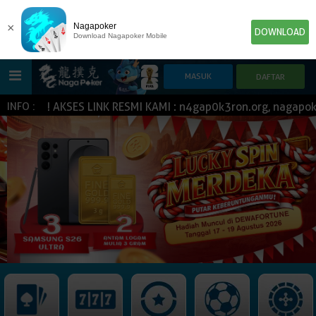
×
Nagapoker
DOWNLOAD
Download Nagapoker Mobile
H !!! AKSES LINK RESMI KAMI : n4gap0k3ron.org, nagapokw
INFO :
HOME
POKER
SLOT GAME
IDN E-LOTTERY
NEW
NEW
SPORTBOOK
LIVE CASINO
IDNLIVE
NEW
TOGEL
ESPORTS
ARCADE
NEW
NEW
NEW
IDNTRADE
TEMBAK IKAN
IDNRAFFLE