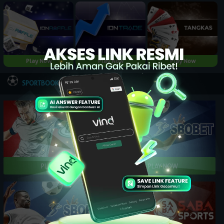
Play Now
Play Now
Play Now
NEW
SPORTBOOK