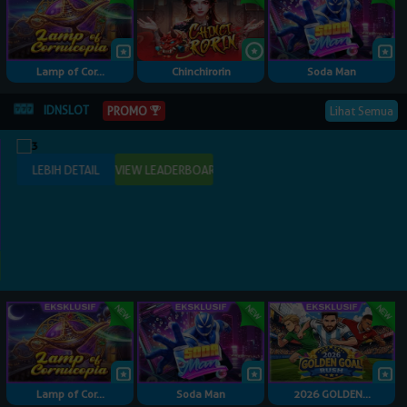
Lamp of Cor...
Chinchirorin
Soda Man
IDNSLOT
Lihat Semua
PROMO
Lamp of Cor...
Soda Man
2026 GOLDEN...