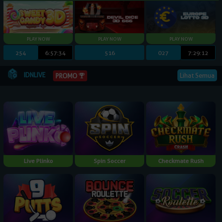
254
6:57:33
516
027
7:29:11
IDNLIVE
Lihat Semua
PROMO
Live Plinko
Spin Soccer
Checkmate Rush