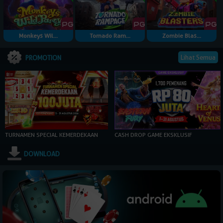
Monkeys Wil...
Tornado Ram...
Zombie Blas...
Lihat Semua
PROMOTION
TURNAMEN SPECIAL KEMERDEKAAN
CASH DROP GAME EKSKLUSIF
DOWNLOAD