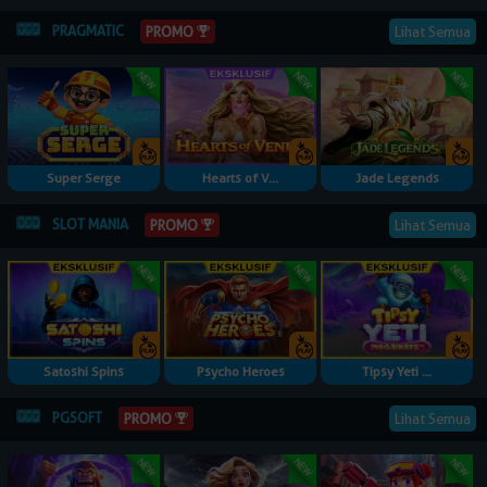
PRAGMATIC
Lihat Semua
PROMO
Super Serge
Hearts of V...
Jade Legends
SLOT MANIA
Lihat Semua
PROMO
Satoshi Spins
Psycho Heroes
Tipsy Yeti ...
PGSOFT
Lihat Semua
PROMO