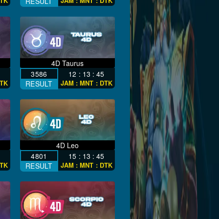
DTK
JAM : MNT : DTK
RESULT
4D Taurus
3586
12 : 13 : 42
DTK
JAM : MNT : DTK
RESULT
4D Leo
4801
15 : 13 : 42
DTK
JAM : MNT : DTK
RESULT