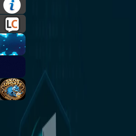
INFONAGAPOKER
LIVE
CHAT