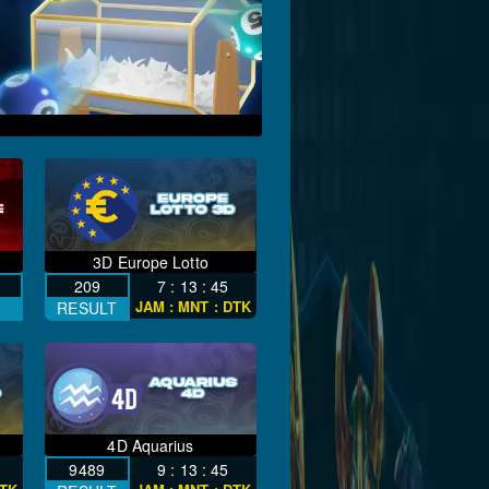
3D Europe Lotto
209
7 : 13 : 42
JAM : MNT : DTK
RESULT
4D Aquarius
9489
9 : 13 : 42