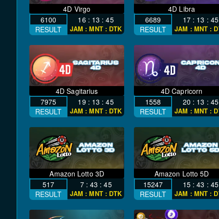
4D Virgo
4D Libra
6100
16 : 13 : 42
6689
17 : 13 : 42
JAM : MNT : DTK
JAM : MNT : 
RESULT
RESULT
4D Sagitarius
4D Capricorn
7975
19 : 13 : 42
1558
20 : 13 : 42
JAM : MNT : DTK
JAM : MNT : 
RESULT
RESULT
Amazon Lotto 3D
Amazon Lotto 5D
517
7 : 43 : 42
15247
15 : 43 : 42
JAM : MNT : DTK
JAM : MNT : 
RESULT
RESULT