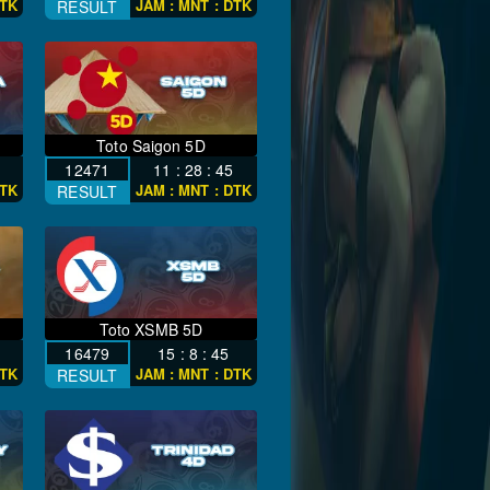
DTK
JAM : MNT : DTK
RESULT
Toto Saigon 5D
12471
11 : 28 : 42
DTK
JAM : MNT : DTK
RESULT
Toto XSMB 5D
16479
15 : 8 : 43
DTK
JAM : MNT : DTK
RESULT