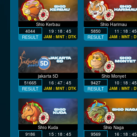
Shio Kerbau
Shio Harimau
4044
19 : 18 : 43
5850
11 : 18 : 43
JAM : MNT : DTK
JAM : MNT : 
RESULT
RESULT
jakarta 5D
Shio Monyet
51665
16 : 47 : 43
9427
10 : 18 : 43
JAM : MNT : DTK
JAM : MNT : 
RESULT
RESULT
Shio Kuda
Shio Naga
9186
15 : 18 : 43
9569
16 : 18 : 43