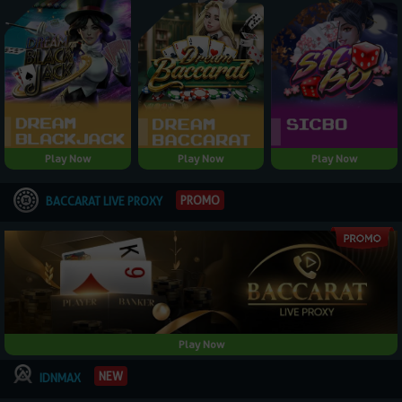
Play Now
Play Now
Play Now
PROMO
BACCARAT LIVE PROXY
Play Now
NEW
IDNMAX