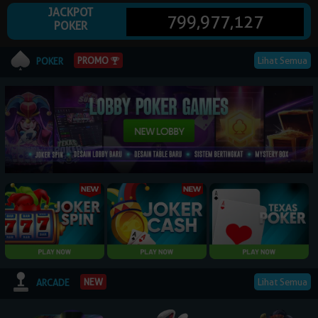
JACKPOT
799,977,127
POKER
© 2026 NagaPoker. All Rights Reserved | 18+
Lihat Semua
PROMO
POKER
Lihat Semua
NEW
ARCADE