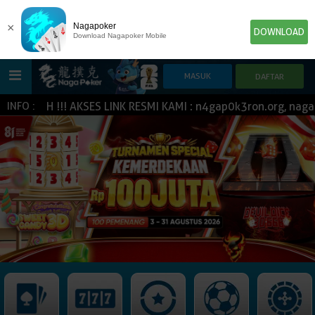
×
Nagapoker
DOWNLOAD
Download Nagapoker Mobile
CASH !!! AKSES LINK RESMI KAMI : n4gap0k3ron.org, nagapo
INFO :
HOME
POKER
SLOT GAME
IDN E-LOTTERY
NEW
NEW
SPORTBOOK
LIVE CASINO
IDNLIVE
NEW
TOGEL
ESPORTS
ARCADE
NEW
NEW
NEW
IDNTRADE
TEMBAK IKAN
IDNRAFFLE