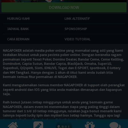
HUBUNGI KAMI
LINK ALTERNATIF
JADWAL BANK
SPONSORSHIP
CARA BERMAIN
VIDEO TUTORIAL
NAGAPOKER
adalah media poker online yang memakai uang asli yang kami
sediakan khusus untuk para pecinta poker online. Dengan beraneka ragam
permainan seperti Texas Poker, Domino Dealer, Bandar Ceme, Ceme Keliling,
Dominobet, Capsa Susun, Bandar Capsa, Blackjack, Omaha, Super10,
Superbull, QQspirit, Slots, IDNLIVE, Togel dan E-SPORT, sportbook, E-lottery
dan MM Tangkas. Hanya dengan 1 akun di situs kami anda sudah bisa
bermain semua fitur permainan di
NAGAPOKER
.
Kami mengutamakan semua member
NAGAPOKER
di support oleh perangkat
seperti android dan IOS yang bisa anda mainkan dimanapun dan kapanpun
saja.
Raih bonus jutaan setiap minggunya untuk anda yang bermain game
NAGAPOKER
, dalam event ini menentukan siapa yang paling tinggi dalam
turnover dari 1 s/d 10 setiap minggunya, rasakan juga bonus menarik kami
lainnya seperti lucky spin dan mysteri box setiap harinya. Tunggu apa lagi
segera daftarkan diri anda dan raih hadiahnya!