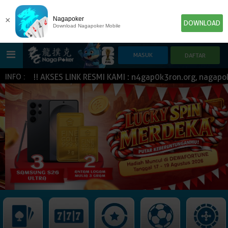
×
Nagapoker
DOWNLOAD
Download Nagapoker Mobile
H !!! AKSES LINK RESMI KAMI : n4gap0k3ron.org, nagapokw
INFO :
HOME
POKER
SLOT GAME
IDN E-LOTTERY
NEW
NEW
SPORTBOOK
LIVE CASINO
IDNLIVE
NEW
TOGEL
ESPORTS
ARCADE
NEW
NEW
NEW
IDNTRADE
TEMBAK IKAN
IDNRAFFLE