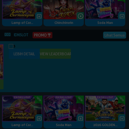
Lamp of Cor...
Chinchirorin
Soda Man
IDNSLOT
Lihat Semua
PROMO
Lamp of Cor...
Soda Man
2026 GOLDEN...