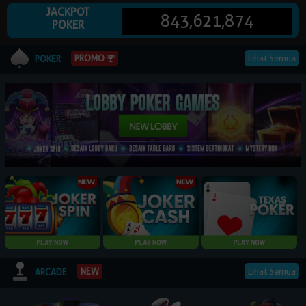
JACKPOT
843,621,874
POKER
© 2026 NagaPoker. All Rights Reserved | 18+
Lihat Semua
PROMO
POKER
Lihat Semua
NEW
ARCADE