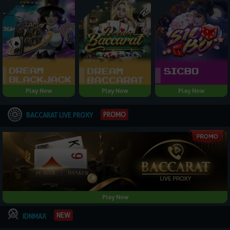
Play Now
Play Now
Play Now
PROMO
BACCARAT LIVE PROXY
Play Now
NEW
IDNMAX