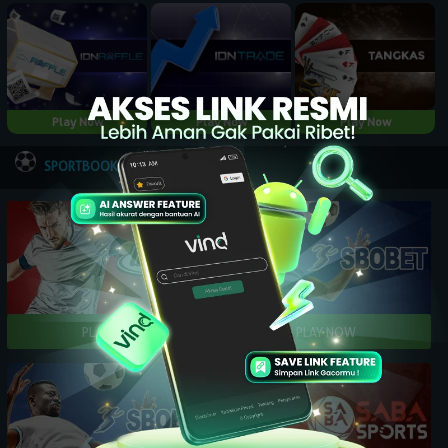
Play Now
Play Now
Play Now
NEW
SPORTBOOK