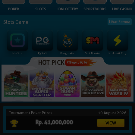
NEW
POKER
SLOTS
IDNLOTTERY
SPORTBOOKS
LIVE CASINO
TANGKAS
RTP
Slots Game
Lihat Semua
DEPOSIT
WITHDRAW
Idnslot
Pgsoft
Pragmatic
Slot Mania
No Limit City
PROMOSI
HOT PICK
RTP up to 97%
DOWNLOAD
REFERRAL
JACKPOT
Tournament Poker Prizes
10 August 2026
VIP MEMBER
Rp. 41,000,000
HUBUNGI KAMI