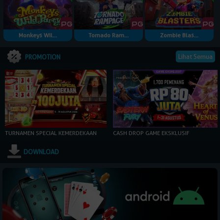
Monkeys Wil...
Tornado Ram...
Zombie Blas...
Lihat Semua
PROMOTION
TURNAMEN SPECIAL KEMERDEKAAN
CASH DROP GAME EKSKLUSIF
DOWNLOAD