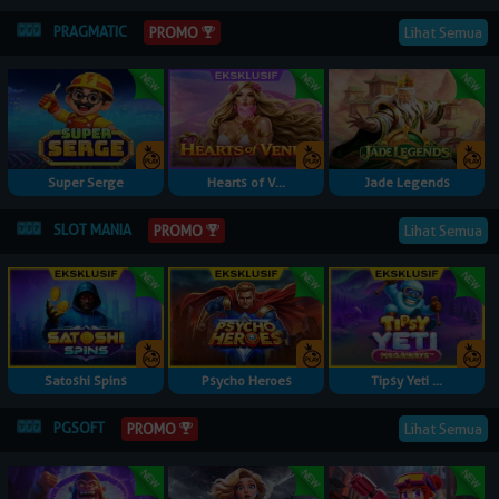
PRAGMATIC
Lihat Semua
PROMO
Super Serge
Hearts of V...
Jade Legends
SLOT MANIA
Lihat Semua
PROMO
Satoshi Spins
Psycho Heroes
Tipsy Yeti ...
PGSOFT
Lihat Semua
PROMO