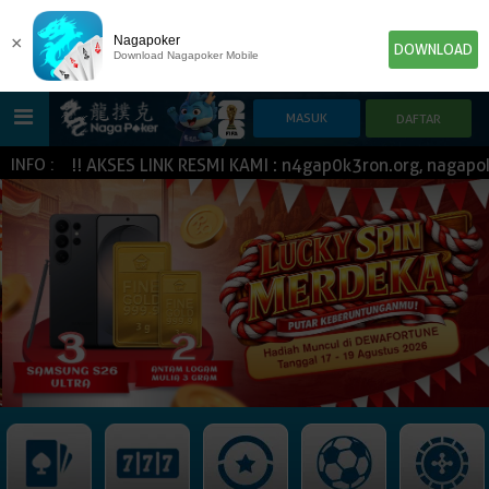
×
Nagapoker
DOWNLOAD
Download Nagapoker Mobile
H !!! AKSES LINK RESMI KAMI : n4gap0k3ron.org, nagapokw
INFO :
HOME
POKER
SLOT GAME
IDN E-LOTTERY
NEW
NEW
SPORTBOOK
LIVE CASINO
IDNLIVE
NEW
TOGEL
ESPORTS
ARCADE
NEW
NEW
NEW
IDNTRADE
TEMBAK IKAN
IDNRAFFLE