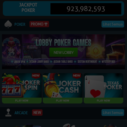
JACKPOT
923,982,593
POKER
© 2026 NagaPoker. All Rights Reserved | 18+
Lihat Semua
PROMO
POKER
Lihat Semua
NEW
ARCADE