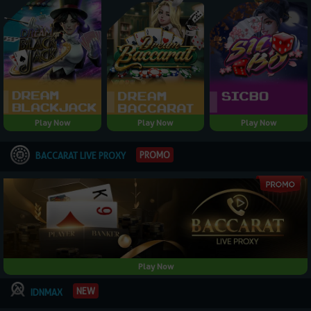
Play Now
Play Now
Play Now
PROMO
BACCARAT LIVE PROXY
Play Now
NEW
IDNMAX