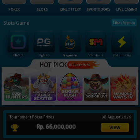
NEW
POKER
SLOTS
IDNLOTTERY
SPORTBOOKS
LIVE CASINO
TANGKAS
RTP
Slots Game
Lihat Semua
DEPOSIT
WITHDRAW
Idnslot
Pgsoft
Pragmatic
Slot Mania
No Limit City
PROMOSI
HOT PICK
RTP up to 97%
DOWNLOAD
REFERRAL
JACKPOT
Tournament Poker Prizes
08 August 2026
VIP MEMBER
Rp. 66,000,000
HUBUNGI KAMI