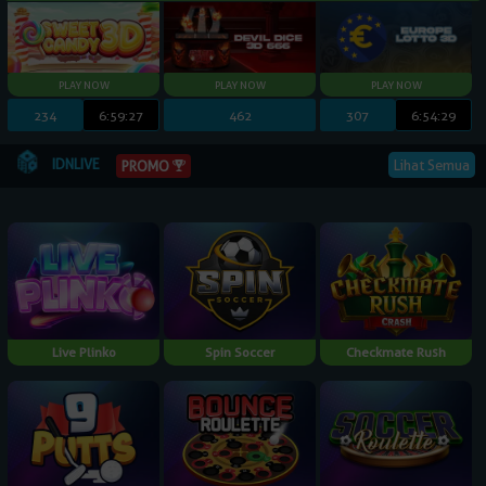
234
6:59:26
462
307
6:54:28
IDNLIVE
Lihat Semua
PROMO
Live Plinko
Spin Soccer
Checkmate Rush