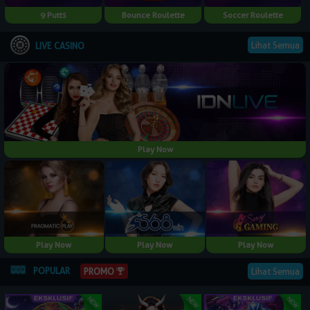
9 Putts
Bounce Roulette
Soccer Roulette
Lihat Semua
LIVE CASINO
Play Now
Play Now
Play Now
Play Now
POPULAR
Lihat Semua
PROMO