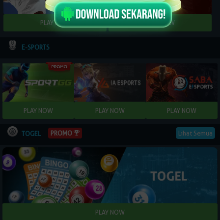
E-SPORTS
Lihat Semua
PROMO
TOGEL