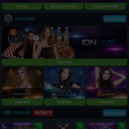
9 Putts
Bounce Roulette
Soccer Roulette
Lihat Semua
LIVE CASINO
Play Now
Play Now
Play Now
Play Now
POPULAR
Lihat Semua
PROMO