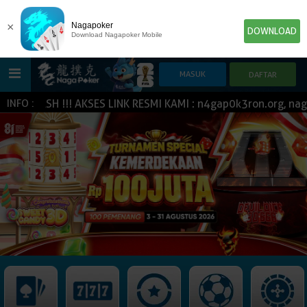
×
Nagapoker
DOWNLOAD
Download Nagapoker Mobile
RCASH !!! AKSES LINK RESMI KAMI : n4gap0k3ron.org, naga
INFO :
HOME
POKER
SLOT GAME
IDN E-LOTTERY
NEW
NEW
SPORTBOOK
LIVE CASINO
IDNLIVE
NEW
TOGEL
ESPORTS
ARCADE
NEW
NEW
NEW
IDNTRADE
TEMBAK IKAN
IDNRAFFLE