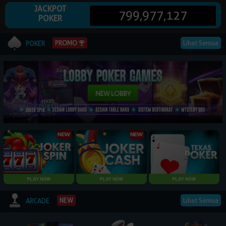
JACKPOT
799,977,127
POKER
© 2026 NagaPoker. All Rights Reserved | 18+
Lihat Semua
PROMO
POKER
Lihat Semua
NEW
ARCADE