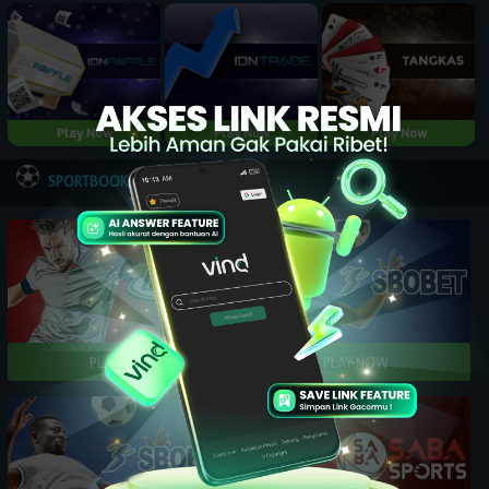
Play Now
Play Now
Play Now
NEW
SPORTBOOK