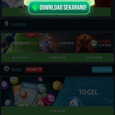
E-SPORTS
Lihat Semua
PROMO
TOGEL