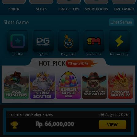
NEW
POKER
SLOTS
IDNLOTTERY
SPORTBOOKS
LIVE CASINO
TANGKAS
RTP
Slots Game
Lihat Semua
DEPOSIT
WITHDRAW
Idnslot
Pgsoft
Pragmatic
Slot Mania
No Limit City
PROMOSI
HOT PICK
RTP up to 97%
DOWNLOAD
REFERRAL
JACKPOT
Tournament Poker Prizes
08 August 2026
VIP MEMBER
Rp. 66,000,000
HUBUNGI KAMI