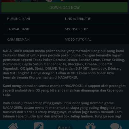
HUBUNGI KAMI
LINK ALTERNATIF
JADWAL BANK
SPONSORSHIP
CARA BERMAIN
VIDEO TUTORIAL
NAGAPOKER
adalah media poker online yang memakai uang asli yang kami
sediakan khusus untuk para pecinta poker online. Dengan beraneka ragam
permainan seperti Texas Poker, Domino Dealer, Bandar Ceme, Ceme Keliling,
Dominobet, Capsa Susun, Bandar Capsa, Blackjack, Omaha, Super10,
Superbull, QQspirit, Slots, IDNLIVE, Togel dan E-SPORT, sportbook, E-lottery
dan MM Tangkas. Hanya dengan 1 akun di situs kami anda sudah bisa
bermain semua fitur permainan di
NAGAPOKER
.
Kami mengutamakan semua member
NAGAPOKER
di support oleh perangkat
seperti android dan IOS yang bisa anda mainkan dimanapun dan kapanpun
saja.
Raih bonus jutaan setiap minggunya untuk anda yang bermain game
NAGAPOKER
, dalam event ini menentukan siapa yang paling tinggi dalam
turnover dari 1 s/d 10 setiap minggunya, rasakan juga bonus menarik kami
lainnya seperti lucky spin dan mysteri box setiap harinya. Tunggu apa lagi
segera daftarkan diri anda dan raih hadiahnya!