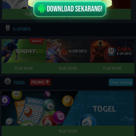
E-SPORTS
Lihat Semua
PROMO
TOGEL