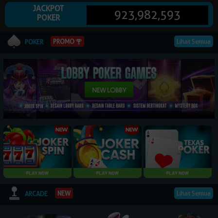
JACKPOT
923,982,593
POKER
© 2026 NagaPoker. All Rights Reserved | 18+
Lihat Semua
PROMO
POKER
Lihat Semua
NEW
ARCADE