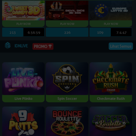
213
6:56:58
226
109
7:4:46
IDNLIVE
Lihat Semua
PROMO
Live Plinko
Spin Soccer
Checkmate Rush