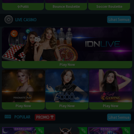
9 Putts
Bounce Roulette
Soccer Roulette
Lihat Semua
LIVE CASINO
Play Now
Play Now
Play Now
Play Now
POPULAR
Lihat Semua
PROMO