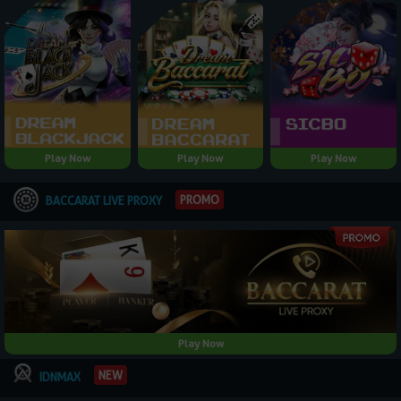
Play Now
Play Now
Play Now
PROMO
BACCARAT LIVE PROXY
Play Now
NEW
IDNMAX