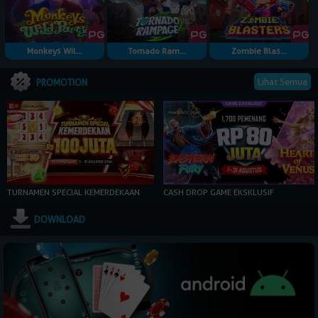
Monkeys Wil...
Tornado Ram...
Zombie Blas...
Lihat Semua
PROMOTION
TURNAMEN SPECIAL KEMERDEKAAN
CASH DROP GAME EKSKLUSIF
DOWNLOAD