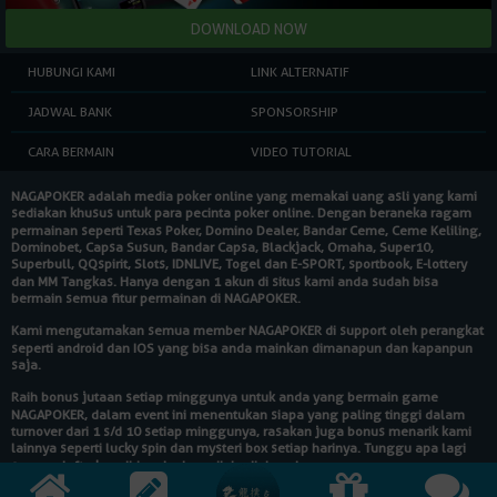
HUBUNGI KAMI
LINK ALTERNATIF
JADWAL BANK
SPONSORSHIP
CARA BERMAIN
VIDEO TUTORIAL
NAGAPOKER
adalah media poker online yang memakai uang asli yang kami
sediakan khusus untuk para pecinta poker online. Dengan beraneka ragam
permainan seperti Texas Poker, Domino Dealer, Bandar Ceme, Ceme Keliling,
Dominobet, Capsa Susun, Bandar Capsa, Blackjack, Omaha, Super10,
Superbull, QQspirit, Slots, IDNLIVE, Togel dan E-SPORT, sportbook, E-lottery
dan MM Tangkas. Hanya dengan 1 akun di situs kami anda sudah bisa
bermain semua fitur permainan di
NAGAPOKER
.
Kami mengutamakan semua member
NAGAPOKER
di support oleh perangkat
seperti android dan IOS yang bisa anda mainkan dimanapun dan kapanpun
saja.
Raih bonus jutaan setiap minggunya untuk anda yang bermain game
NAGAPOKER
, dalam event ini menentukan siapa yang paling tinggi dalam
turnover dari 1 s/d 10 setiap minggunya, rasakan juga bonus menarik kami
lainnya seperti lucky spin dan mysteri box setiap harinya. Tunggu apa lagi
segera daftarkan diri anda dan raih hadiahnya!