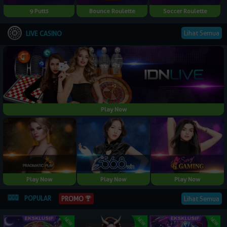
9 Putts
Bounce Roulette
Soccer Roulette
Lihat Semua
LIVE CASINO
Play Now
Play Now
Play Now
Play Now
POPULAR
Lihat Semua
PROMO