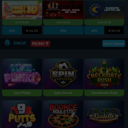
401
6:54:29
666
400
6:56:28
IDNLIVE
Lihat Semua
PROMO
Live Plinko
Spin Soccer
Checkmate Rush