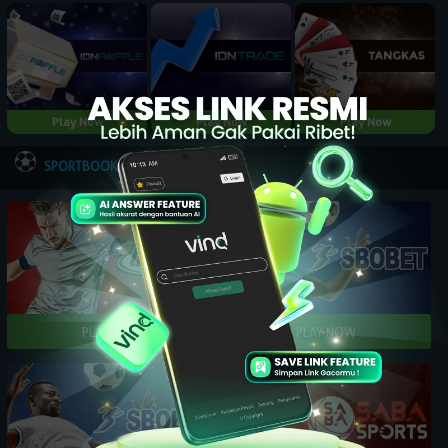
Play Now
Play Now
Play Now
NEW
SPORTBOOK