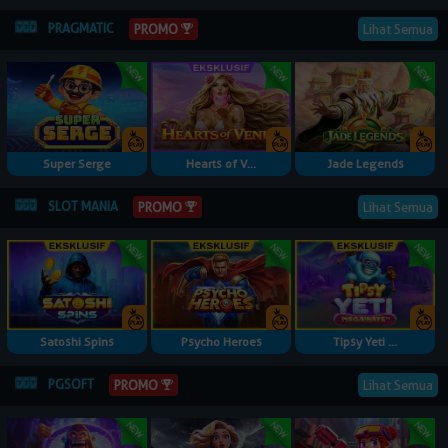
PRAGMATIC
Lihat Semua
PROMO
Super Serge
Hearts of V...
Jade Legends
SLOT MANIA
Lihat Semua
PROMO
Satoshi Spins
Psycho Heroes
Tipsy Yeti ...
PGSOFT
Lihat Semua
PROMO